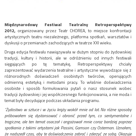
Międzynarodowy Festiwal Teatralny Retroperspektywy
2012,
organizowany przez Teatr CHOREA, to miejsce konfrontacji
artystycznych teatru niezależnego, platforma spotkań, warsztatów i
dyskusji o przemianach zachodzących w teatrze XXI wieku.
Druga edycja festiwalu nawiązywała w dużym stopniu do żydowskiej
tradycji, kultury i historii, ale w odróżnieniu od innych festiwali
sięgających po tę tematykę, Retroperspektywy chciały
zaprezentować wydarzenia teatralne i artystyczne wywodzące się z
różnorodnych doświadczeń osobistych twórców, operujących
odmienną estetyką i metodami pracy. To właśnie doświadczenia
osobiste i sposób formułowania pytań o nasz stosunek wobec
tradycji żydowskiej i jej współczesnego funkcjonowania, a nie moda i
temat były decydujące podczas układania programu.
"Żydostwo w sztuce i w życiu krąży wokół mnie od lat. Na różne sposoby
próbowałem się dystansować i obronić przed tym, co sentymentalne i
tragiczne, ale ten temat osaczał i angażował mnie coraz bardziej poprzez
spotkania z takimi artystami jak Passini, Gamson czy Osterman. Uznałem,
że nadszedł czas, aby te doświadczenia zebrać i zderzyć ze sobą. Okazuje