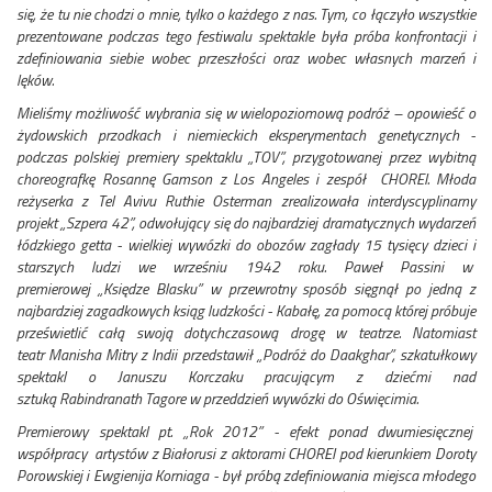
się, że tu nie chodzi o mnie, tylko o każdego z nas. Tym, co łączyło wszystkie
prezentowane podczas tego festiwalu spektakle była próba konfrontacji i
zdefiniowania siebie wobec przeszłości oraz wobec własnych marzeń i
lęków.
Mieliśmy możliwość wybrania się w wielopoziomową podróż – opowieść o
żydowskich przodkach i niemieckich eksperymentach genetycznych -
podczas polskiej premiery spektaklu „TOV”, przygotowanej przez wybitną
choreografkę Rosannę Gamson z Los Angeles i zespół CHOREI. Młoda
reżyserka z Tel Avivu Ruthie Osterman zrealizowała interdyscyplinarny
projekt „Szpera 42”, odwołujący się do najbardziej dramatycznych wydarzeń
łódzkiego getta - wielkiej wywózki do obozów zagłady 15 tysięcy dzieci i
starszych ludzi we wrześniu 1942 roku. Paweł Passini w
premierowej „Księdze Blasku” w przewrotny sposób sięgnął po jedną z
najbardziej zagadkowych ksiąg ludzkości - Kabałę, za pomocą której próbuje
prześwietlić całą swoją dotychczasową drogę w teatrze. Natomiast
teatr Manisha Mitry z Indii przedstawił „Podróż do Daakghar”, szkatułkowy
spektakl o Januszu Korczaku pracującym z dziećmi nad
sztuką Rabindranath Tagore w przeddzień wywózki do Oświęcimia.
Premierowy spektakl pt. „Rok 2012” - efekt ponad dwumiesięcznej
współpracy artystów z Białorusi z aktorami CHOREI pod kierunkiem Doroty
Porowskiej i Ewgienija Korniaga - był próbą zdefiniowania miejsca młodego