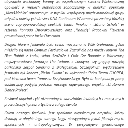
obywatela wschodniej Europy we współczesnym świecie. Wieloznaczną
opowieść o męskich słabościach zobaczyliśmy w duńskim spektaklu
„Men&Mahler” stworzonym w wyniku współpracy międzynarodowej grupy
artystów należących do sieci DNA Continuum. W ramach prezentacji łódzkiej
sceny zaproponowaliśmy spektakl Teatru Pinokio - „Bruno Schulz” w
reżyserii Konrada Dworakowskiego oraz „Re:akcję” Pracowni Fizycznej
prowadzonej przez Jacka Owczarka.
Drugim filarem festiwalu była scena muzyczna w Willi Grohmana, gdzie
mieściło się nasze Centrum Festiwalowe. Zagrali dla nas między innymi: The
Blue Rabbit z Łodzi, skład SzaZaZe i Chór Gre Badanie z Warszawy,
międzynarodowa formacja The Turbans z Londynu, czy grający muzykę
bałkańską zespół Sarakina z Białegostoku. Szczególnym wydarzeniem
festiwalu był koncert „Pieśni Świata” w wykonaniu Chóru Teatru CHOREA,
pod kierownictwem Tomasza Krzyżanowskiego. Była to kontynuacja pracy
edukacyjnej podjętej podczas naszego największego projektu „Oratorium
Dance Project”.
Festiwal dopełnił cykl różnorodnych warsztatów teatralnych i muzycznych
prowadzonych przez artystów z całego świata.
Celem naszego festiwalu jest spotkanie niepokornych artystów, którzy
działają w obrębie tego samego kręgu niewygodnych pytań filozoficznych,
społecznych i antropologicznych. W perspektywie gwałtownego